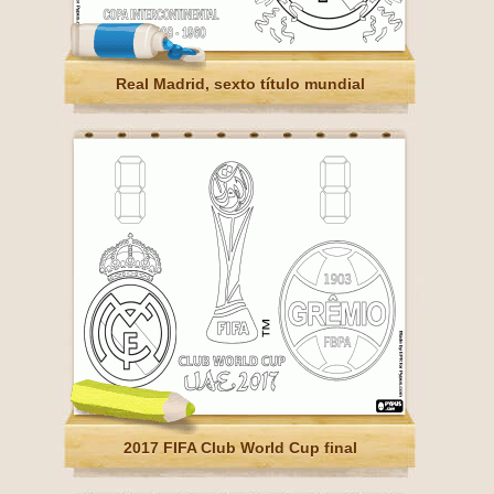
Real Madrid, sexto título mundial
2017 FIFA Club World Cup final