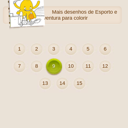
Mais
desenhos de Esporto e
Aventura para colorir
1
2
3
4
5
6
7
8
9
10
11
12
13
14
15