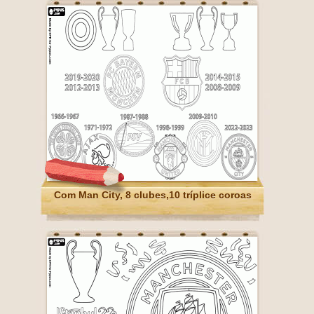
Com Man City, 8 clubes,10 tríplice coroas