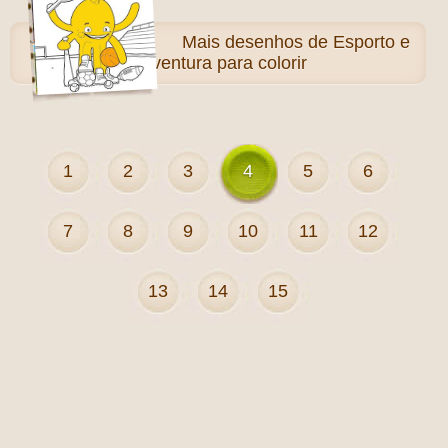
Mais
desenhos de Esporto e
Aventura para colorir
1
2
3
4
5
6
7
8
9
10
11
12
13
14
15