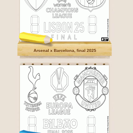
Arsenal x Barcelona, final 2025