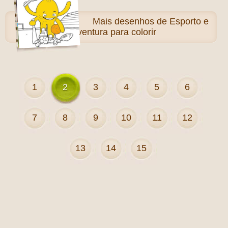
Mais
desenhos de Esporto e
Aventura para colorir
1
2
3
4
5
6
7
8
9
10
11
12
13
14
15