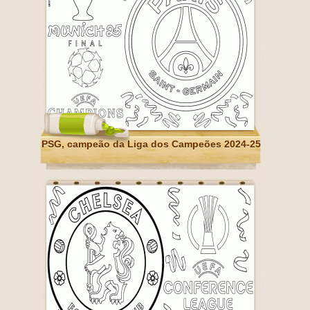
PSG, campeão da Liga dos Campeões 2024-25