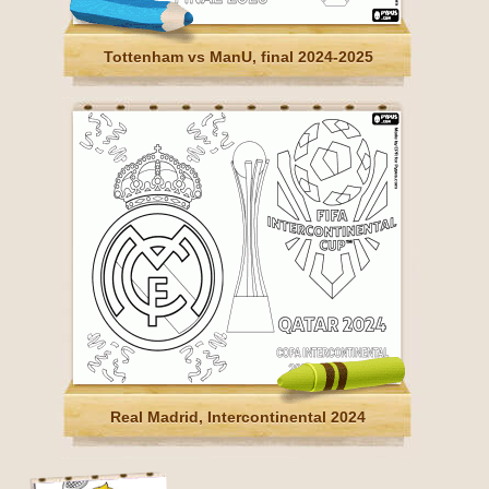
Tottenham vs ManU, final 2024-2025
Real Madrid, Intercontinental 2024