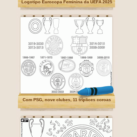
Logotipo Eurocopa Feminina da UEFA 2025
Com PSG, nove clubes, 11 tríplices coroas