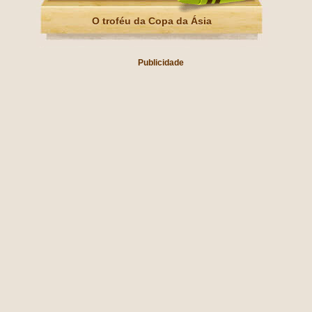
O troféu da Copa da Ásia
Publicidade