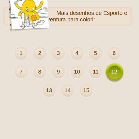
Mais
desenhos de Esporto e
Aventura para colorir
1
2
3
4
5
6
7
8
9
10
11
12
13
14
15