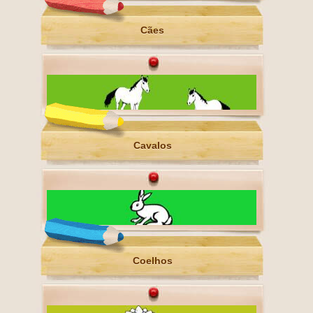
Cães
Cavalos
Coelhos