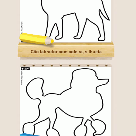
Cão labrador com coleira, silhueta