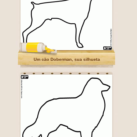
Um cão Doberman, sua silhueta