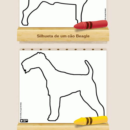
Silhueta de um cão Beagle