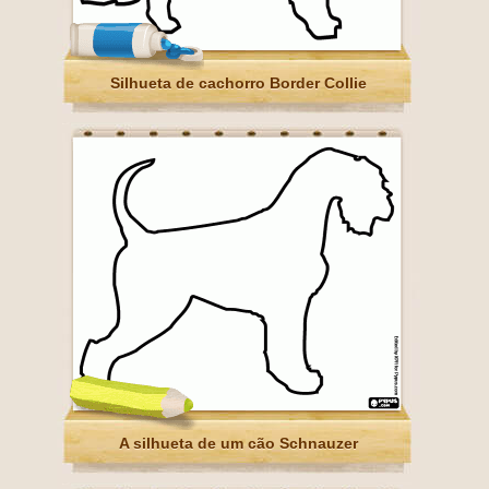
Silhueta de cachorro Border Collie
A silhueta de um cão Schnauzer