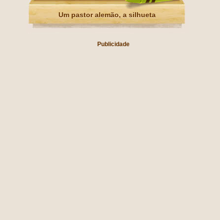
Um pastor alemão, a silhueta
Publicidade