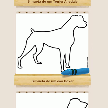
Silhueta de um Terrier Airedale
Silhueta de um cão boxer