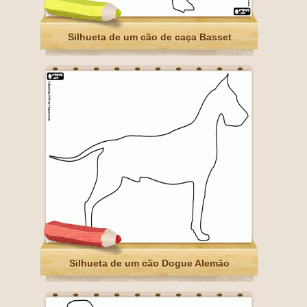
Silhueta de um cão de caça Basset
Silhueta de um cão Dogue Alemão