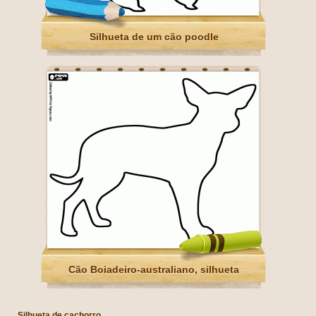
Silhueta de um cão poodle
Cão Boiadeiro-australiano, silhueta
Silhueta de cachorro