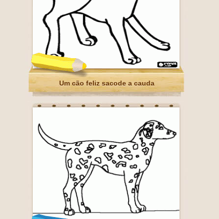
Um cão feliz sacode a cauda