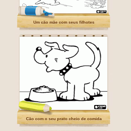
Um cão mãe com seus filhotes
Cão com o seu prato cheio de comida