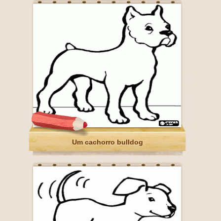
Um cachorro bulldog