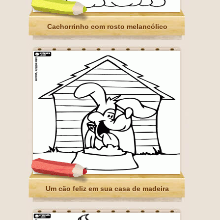
Cachorrinho com rosto melancólico
Um cão feliz em sua casa de madeira