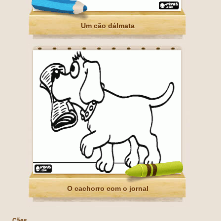
Um cão dálmata
O cachorro com o jornal
Cães