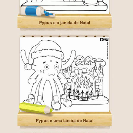
Pypus e a janela de Natal
Pypus e uma lareira de Natal