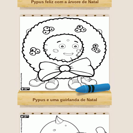
Pypus feliz com a árvore de Natal
Pypus e uma guirlanda de Natal