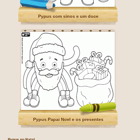
Pypus com sinos e um doce
Pypus Papai Noel e os presentes
Pypus no Natal