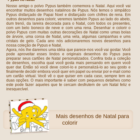
Nosso amigo o polvo Pypus também comemora o Natal. Aqui você vai
encontrar muitos desenhos natalinos de Pypus. Nós temos o simpático
Pypus disfarçado de Papai Noel e disfarçado com chifres de rena. Em
outros desenhos para colorir, veremos também Pypus ao lado do abeto,
dum trenó, da lareira decorada para o Natal, com todos os presentes,
com um belo boneco de neve e com uma rena. Desenhar e colorir o
polvo Pypus com muitas outras decorações de Natal como umas bolas
de árvore, uma coroa de Natal, uma vela, algumas campanhas e ums
cristais de gelo. Cada ano nós adicionaremos novos desenhos para
nossa coleção de Pypus e Natal.
Agora, nós lhe daremos uma idéia que parece-nos você vai gostar. Você
pode aproveitar esses lindos e originais desenhos do Pypus para
preparar seus cartões de Natal personalizados. Confira toda a coleção
de desenhos, escolha qual você gosta mais pensando em quem você
quer dar. Então só você deve colori-lo e personalizá-lo ao seu gosto e
finalmente decidir embora você quer em papel ou enviar por e-mail como
um cartão virtual. Você vê o que quiser em cada caso, sempre tem as
duas opções. O mais importante é saber com pequenos detalhes como
este pode fazer aqueles que te cercam desfrutem de um Natal feliz e
inesquecível.
Mais
desenhos de Natal para
colorir