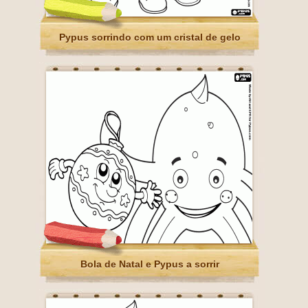
Pypus sorrindo com um cristal de gelo
Bola de Natal e Pypus a sorrir