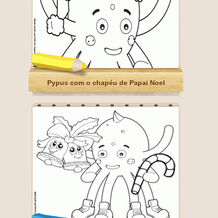
Pypus com o chapéu de Papai Noel