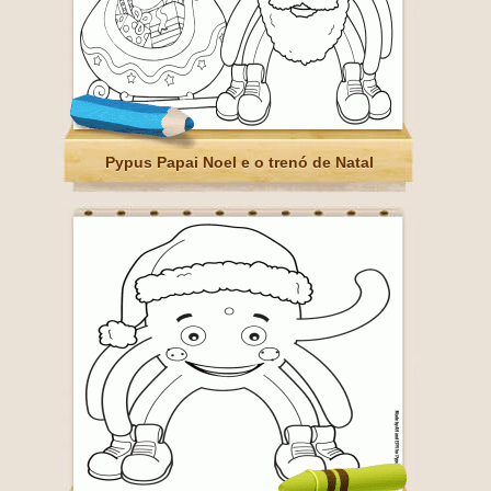
Pypus Papai Noel e o trenó de Natal