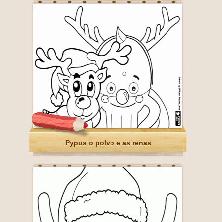
Pypus o polvo e as renas