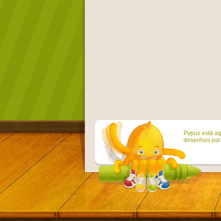
Pypus está ag
desenhos para 