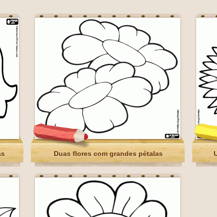
as
Duas flores com grandes pétalas
U