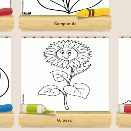
Campanula
Girassol