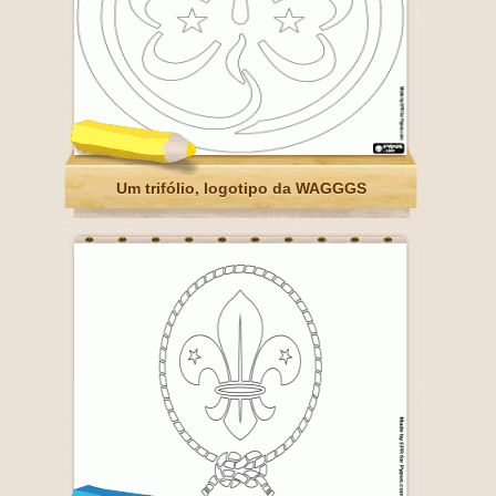
Um trifólio, logotipo da WAGGGS