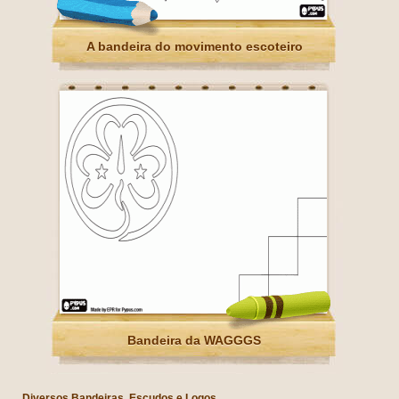
A bandeira do movimento escoteiro
Bandeira da WAGGGS
Diversos Bandeiras, Escudos e Logos