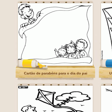
Cartão de parabéns para o dia do pai
U