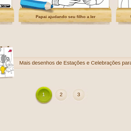
Papai ajudando seu filho a ler
Mais
desenhos de Estações e Celebrações para 
1
2
3