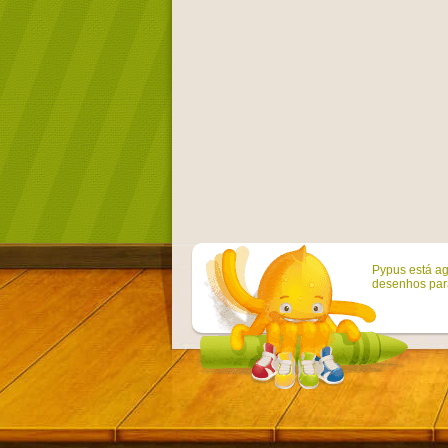
Pypus está ag
desenhos para 