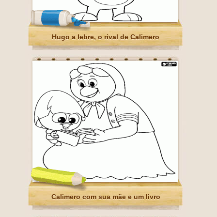
Hugo a lebre, o rival de Calimero
Calimero com sua mãe e um livro