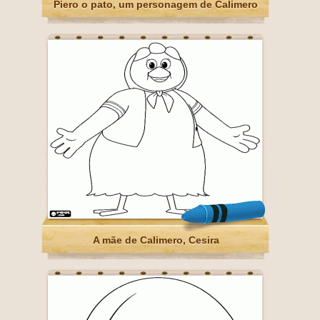
Piero o pato, um personagem de Calimero
A mãe de Calimero, Cesira