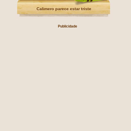
Calimero parece estar triste
Publicidade