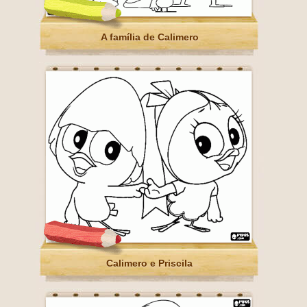
A família de Calimero
Calimero e Priscila