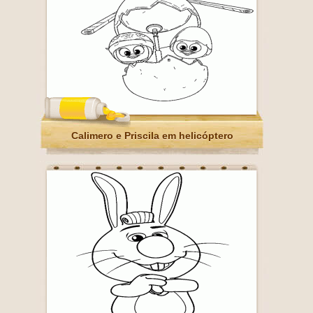
Calimero e Priscila em helicóptero