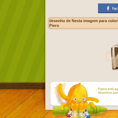
desenho de Nesta imagem para colorir
Piero
Pypus está ag
desenhos para 