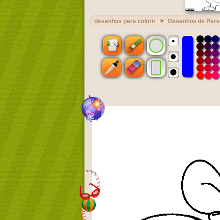
desenhos para colorir
Desenhos de Per