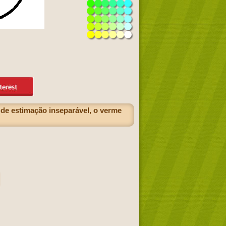
 de estimação inseparável, o verme