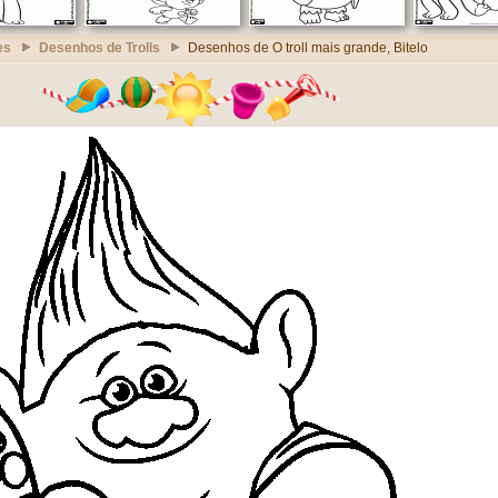
es
Desenhos de Trolls
Desenhos de O troll mais grande, Bitelo