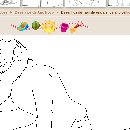
ções
Desenhos de Ano Novo
Desenhos de Transferência entre ano velh