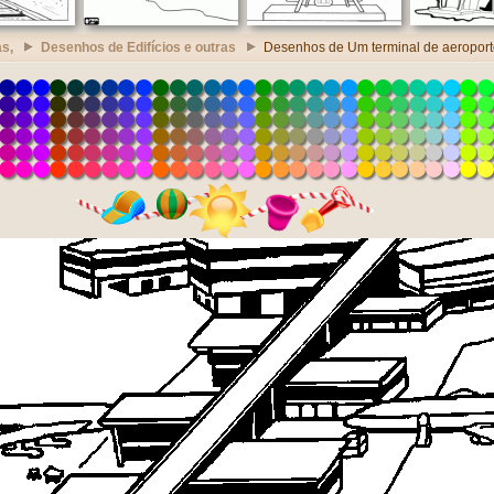
s,
Desenhos de Edifícios e outras
Desenhos de Um terminal de aeropor