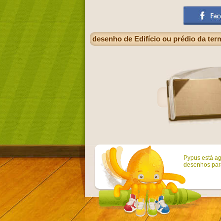
desenho de Edifício ou prédio da te
Pypus está ag
desenhos para 