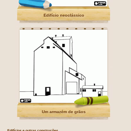
Edifício neoclássico
Um armazém de grãos
Edifícios e outras construções