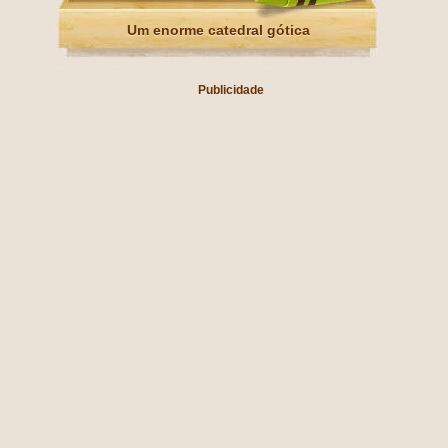
Um enorme catedral gótica
Publicidade