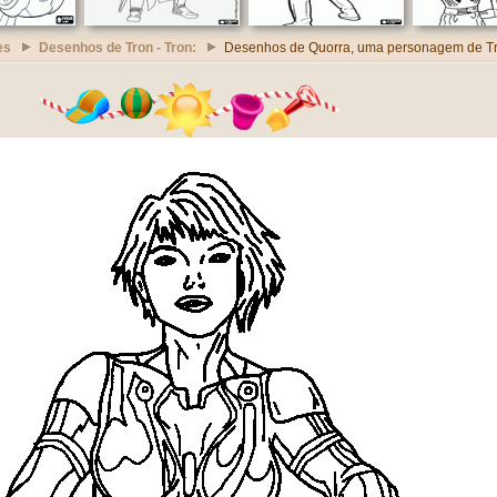
es
Desenhos de Tron - Tron:
Desenhos de Quorra, uma personagem de T