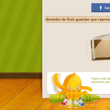
desenho de Dois guardas que repres
Pypus está ag
desenhos para 