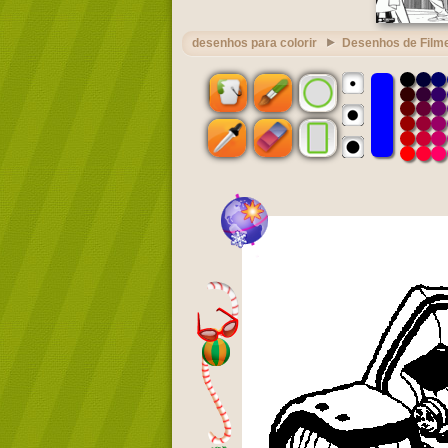
desenhos para colorir
Desenhos de Film