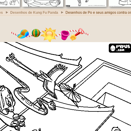
es
Desenhos de Kung Fu Panda
Desenhos de Po e seus amigos contra os