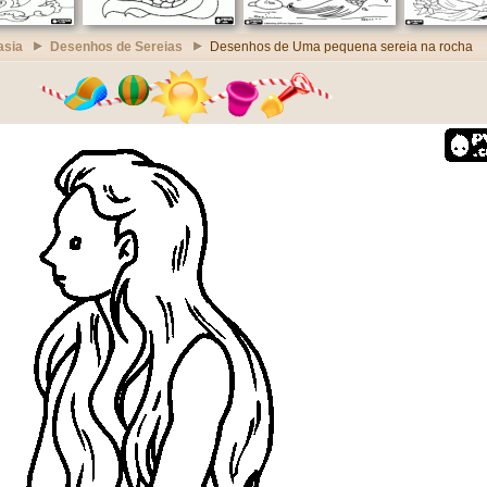
asia
Desenhos de Sereias
Desenhos de Uma pequena sereia na rocha