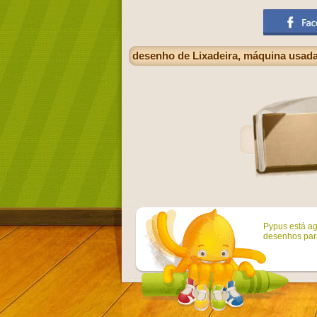
desenho de Lixadeira, máquina usada 
Pypus está ag
desenhos para 