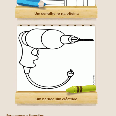
Um serralheiro na oficina
Um berbequim eléctrico
Ferramentas e Utensílios