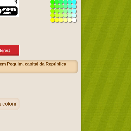
 em Pequim, capital da República
colorir