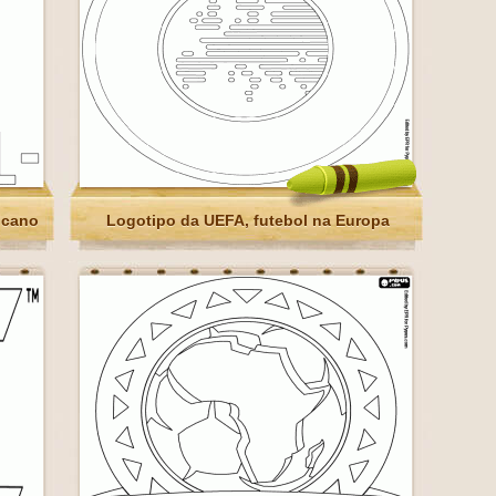
icano
Logotipo da UEFA, futebol na Europa