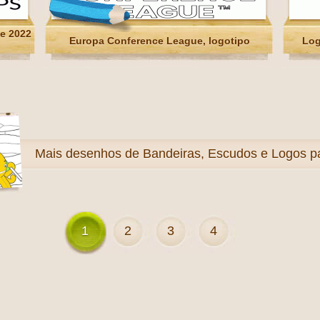
e 2022
Europa Conference League, logotipo
Log
Mais
desenhos de Bandeiras, Escudos e Logos par
1
2
3
4