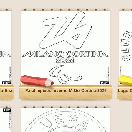
ortina
Paralímpicos Inverno Milão-Cortina 2026
Logo C