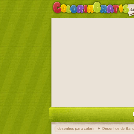
desenhos para colorir
Desenhos de Band