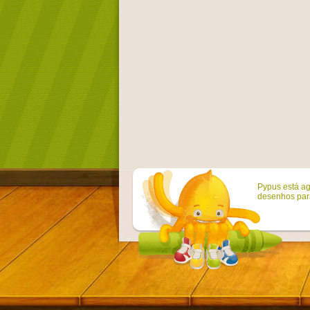
Pypus está ag
desenhos para 