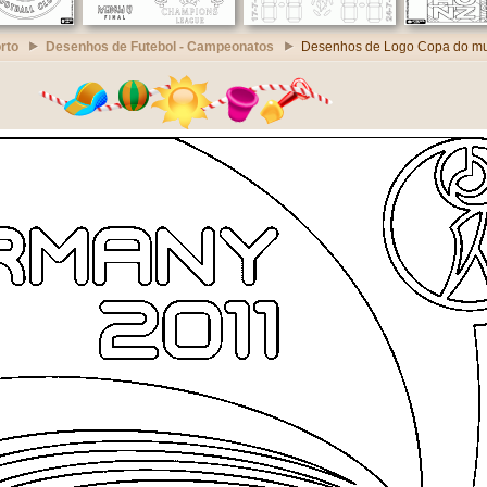
rto
Desenhos de Futebol - Campeonatos
Desenhos de Logo Copa do mu