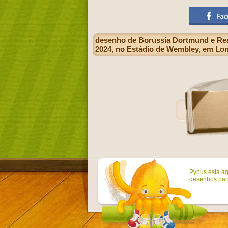
desenho de Borussia Dortmund e Real
2024, no Estádio de Wembley, em Lond
Pypus está ag
desenhos para 