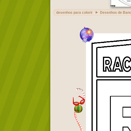
desenhos para colorir
Desenhos de Band