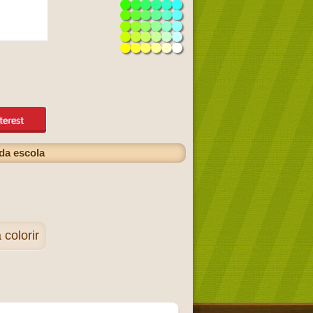
da escola
colorir