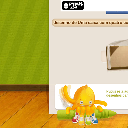
desenho de Uma caixa com quatro cor
Pypus está ag
desenhos para 