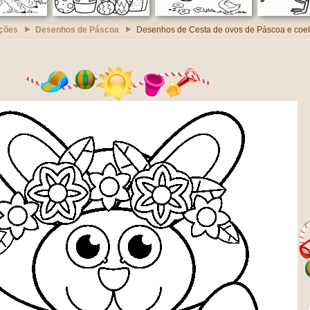
ções
Desenhos de Páscoa
Desenhos de Cesta de ovos de Páscoa e coe