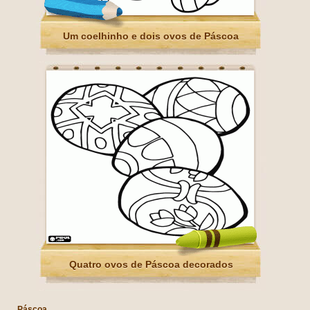
Um coelhinho e dois ovos de Páscoa
Quatro ovos de Páscoa decorados
Páscoa