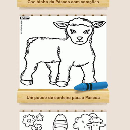
Coelhinho da Páscoa com corações
Um pouco de cordeiro para a Páscoa