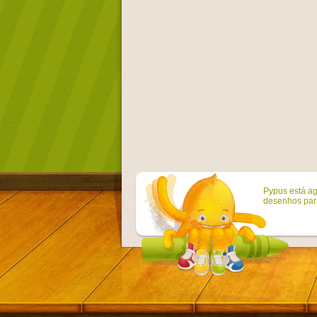
Pypus está ag
desenhos para 