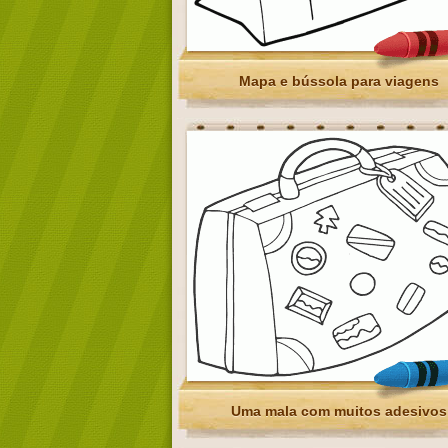
Mapa e bússola para viagens
Uma mala com muitos adesivos