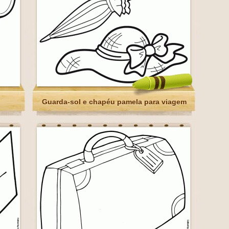
Guarda-sol e chapéu pamela para viagem