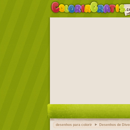
desenhos para colorir
Desenhos de Dive