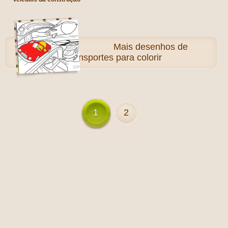
Mais
desenhos de
Transportes para colorir
1
2