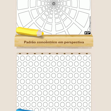
Padrão concêntrico em perspectiva