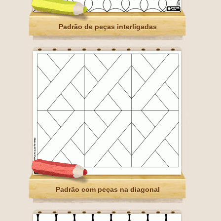
Padrão de peças interligadas
Padrão com peças na diagonal