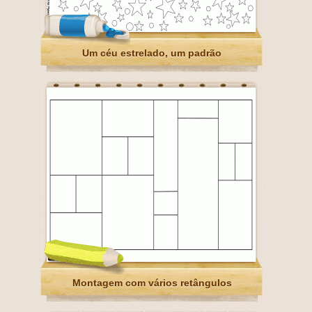
Um céu estrelado, um padrão
Montagem com vários retângulos