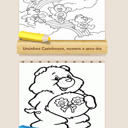
Ursinhos Carinhosos, nuvens e arco-íris