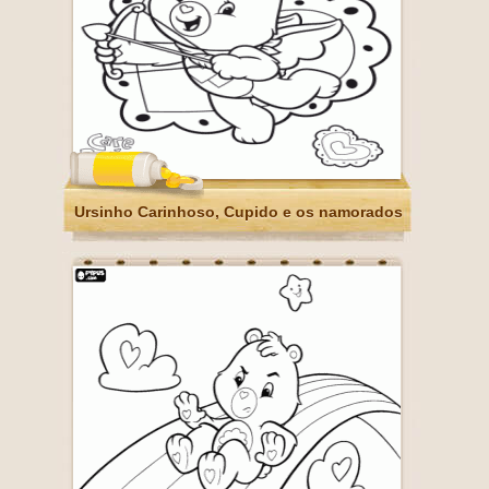
Ursinho Carinhoso, Cupido e os namorados