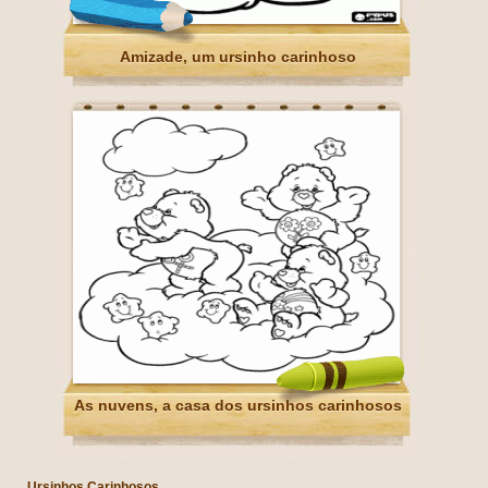
Amizade, um ursinho carinhoso
As nuvens, a casa dos ursinhos carinhosos
Ursinhos Carinhosos