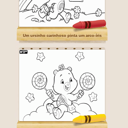
Um ursinho carinhoso pinta um arco-íris