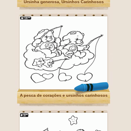
Ursinha generosa, Ursinhos Carinhosos
A pesca de corações e ursinhos carinhosos