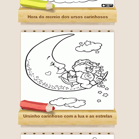
Hora do recreio dos ursos carinhosos
Ursinho carinhoso com a lua e as estrelas