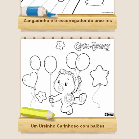
Zangadinho e o escorregador do arco-íris
Um Ursinho Carinhoso com balões