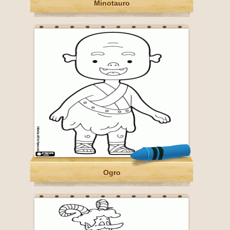
Minotauro
Ogro