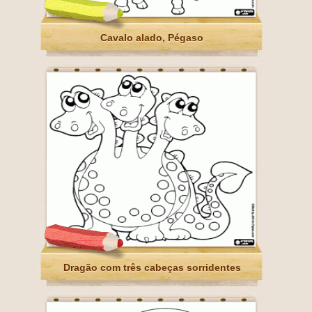
Cavalo alado, Pégaso
Dragão com três cabeças sorridentes