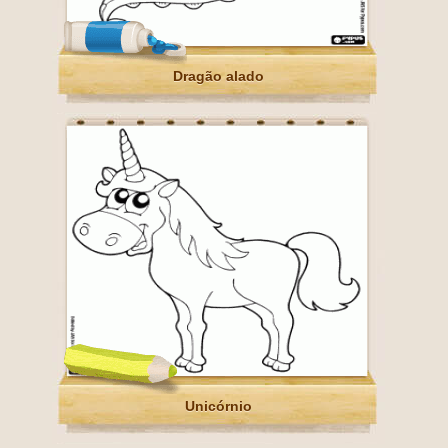
Dragão alado
Unicórnio