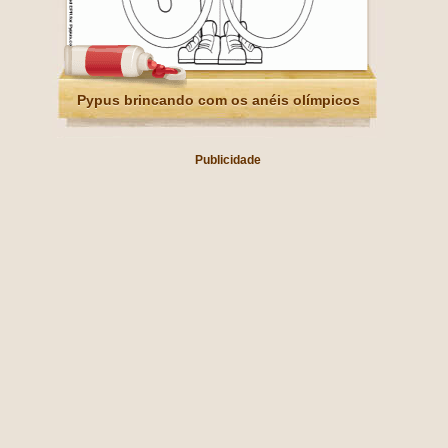
Pypus brincando com os anéis olímpicos
Publicidade