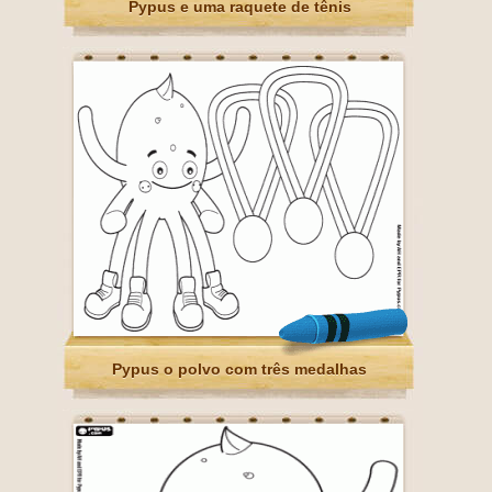
Pypus e uma raquete de tênis
Pypus o polvo com três medalhas