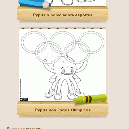
Pypus o polvo adora esportes
Pypus nos Jogos Olímpicos
Pypus e os esportes