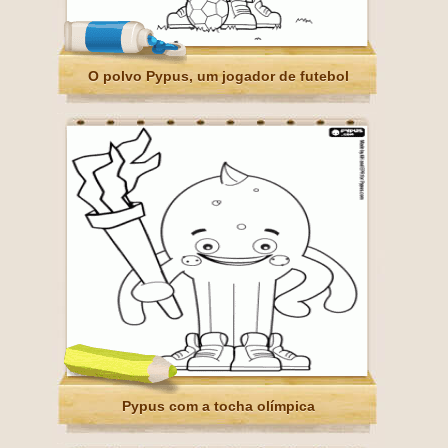
O polvo Pypus, um jogador de futebol
Pypus com a tocha olímpica