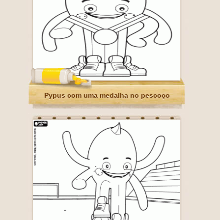
Pypus com uma medalha no pescoço