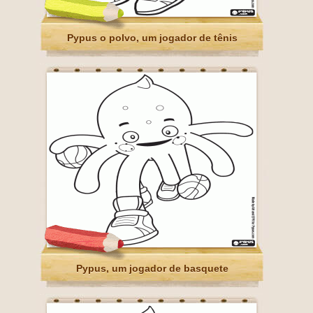
Pypus o polvo, um jogador de tênis
Pypus, um jogador de basquete