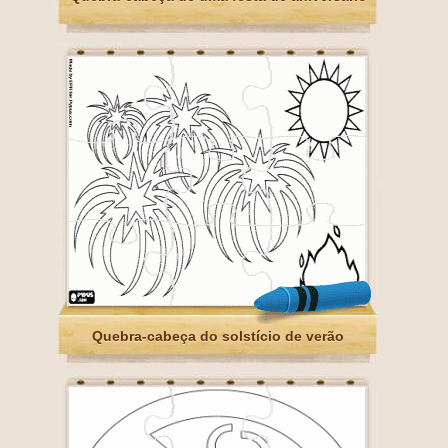
Quebra-cabeça do solstício de verão