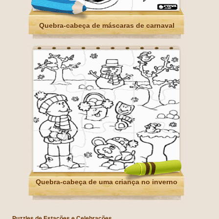
Quebra-cabeça de máscaras de carnaval
Quebra-cabeça de uma criança no inverno
Puzzles de Estações e Celebrações