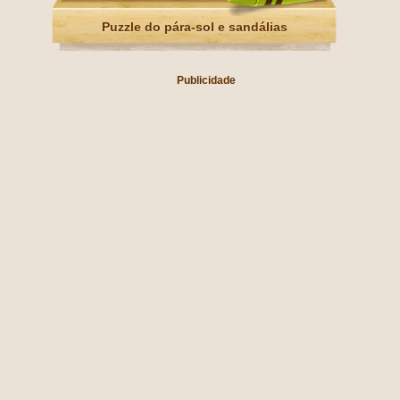
Puzzle do pára-sol e sandálias
Publicidade