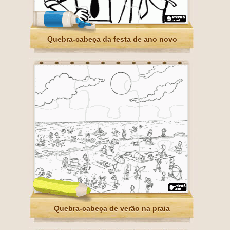
Quebra-cabeça da festa de ano novo
Quebra-cabeça de verão na praia