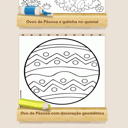
Ovos de Páscoa e galinha no quintal
Ovo de Páscoa com decoração geométrica