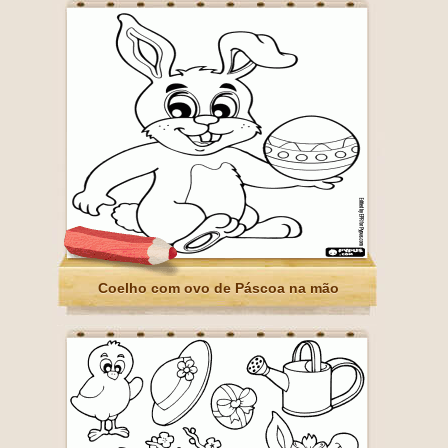
Coelho com ovo de Páscoa na mão