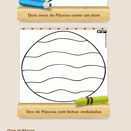
Dois ovos de Páscoa como um dom
Ovo de Páscoa com linhas onduladas
Ovos de Páscoa