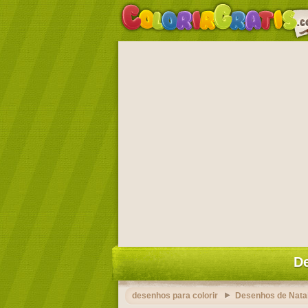
De
desenhos para colorir
Desenhos de Nata