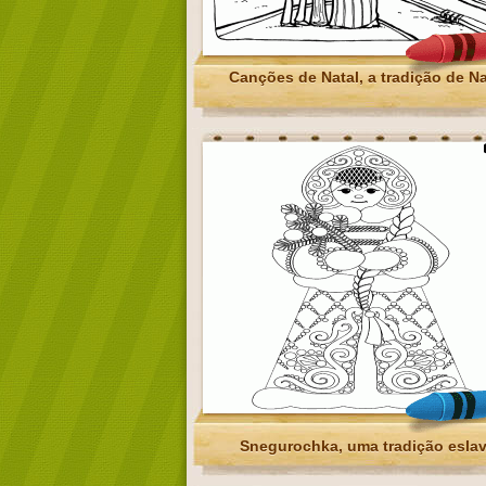
Canções de Natal, a tradição de Na
Snegurochka, uma tradição esla