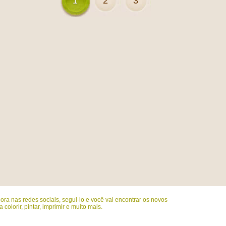
1
2
3
ora nas redes sociais, segui-lo e você vai encontrar os novos
colorir, pintar, imprimir e muito mais.