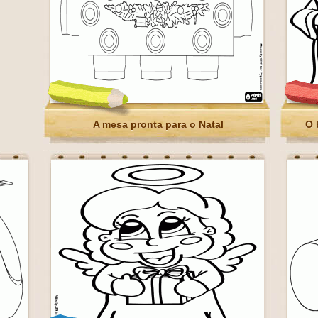
A mesa pronta para o Natal
O 