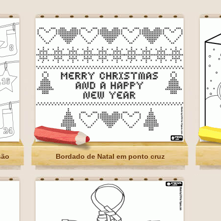
são
Bordado de Natal em ponto cruz