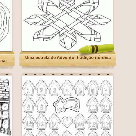
Uma estrela de Advento, tradição nórdica
onal