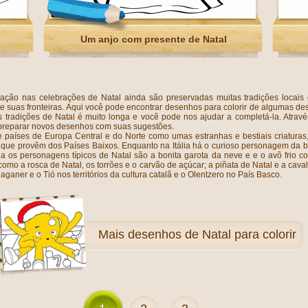
Um anjo com presente de Natal
lização nas celebrações de Natal ainda são preservadas muitas tradições loca
de suas fronteiras. Aqui você pode encontrar desenhos para colorir de algumas d
ras tradições de Natal é muito longa e você pode nos ajudar a completá-la. Atra
 preparar novos desenhos com suas sugestões.
países de Europa Central e do Norte como umas estranhas e bestiais criaturas
es que provêm dos Países Baixos. Enquanto na Itália há o curioso personagem d
ia os personagens típicos de Natal são a bonita garota da neve e e o avô frio
como a rosca de Natal, os torrões e o carvão de açúcar; a piñata de Natal e a cav
ner e o Tió nos territórios da cultura catalã e o Olentzero no País Basco.
Mais
desenhos de Natal para colorir