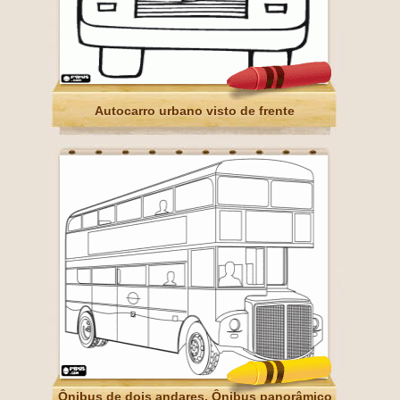
Autocarro urbano visto de frente
Ônibus de dois andares, Ônibus panorâmico