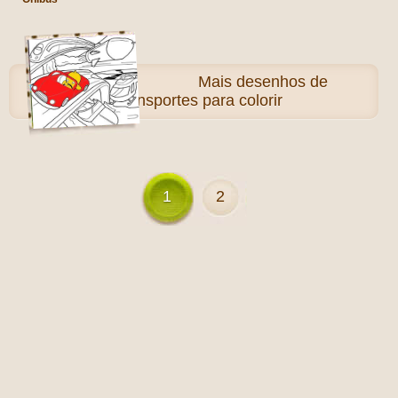
Mais
desenhos de
Transportes para colorir
1
2