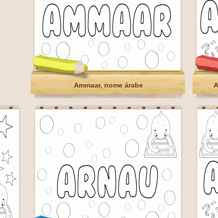
Ammaar, nome árabe
A