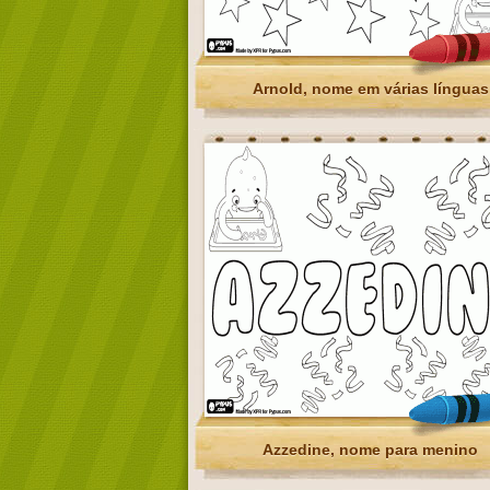
Arnold, nome em várias línguas
Azzedine, nome para menino