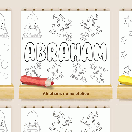
o
Abraham, nome bíblico