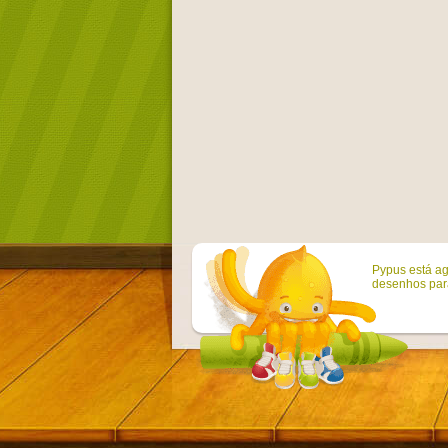
Pypus está ag
desenhos para 