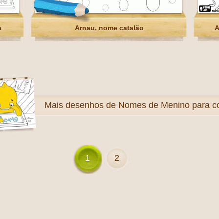
a
Arnau, nome catalão
A
Mais
desenhos de Nomes de Menino para col
1
2