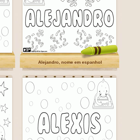
o
Alejandro, nome em espanhol