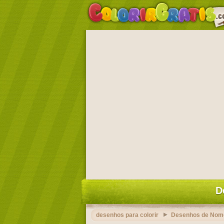
D
desenhos para colorir
Desenhos de Nom