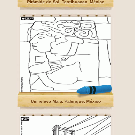
Pirâmide do Sol, Teotihuacan, México
Um relevo Maia, Palenque, México