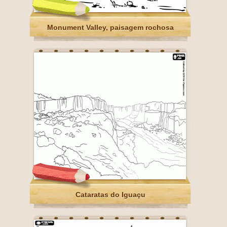
Monument Valley, paisagem rochosa
Cataratas do Iguaçu