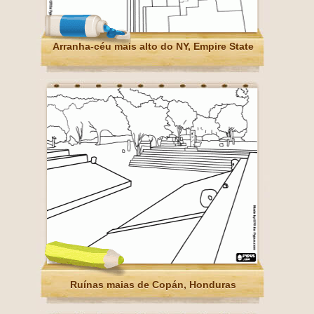
Arranha-céu mais alto do NY, Empire State
Ruínas maias de Copán, Honduras