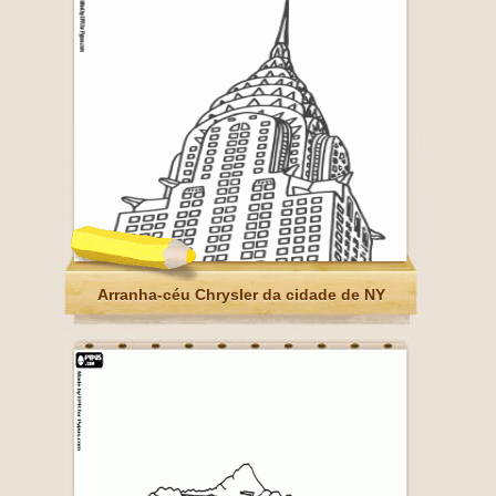
Arranha-céu Chrysler da cidade de NY