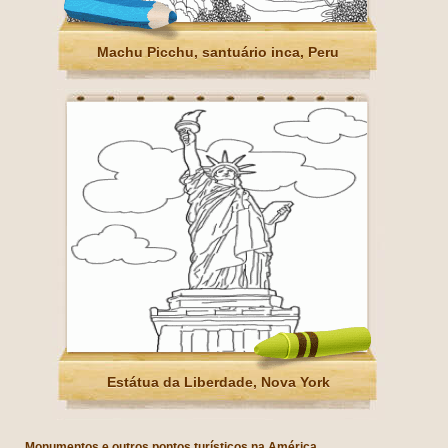
Machu Picchu, santuário inca, Peru
Estátua da Liberdade, Nova York
Monumentos e outros pontos turísticos na América