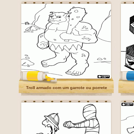
Troll armado com um garrote ou porrete