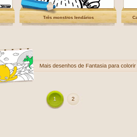
Três monstros lendários
Ca
Mais
desenhos de Fantasia para colorir
1
2