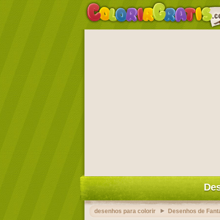
Des
desenhos para colorir
Desenhos de Fant