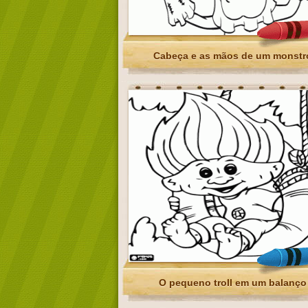
Cabeça e as mãos de um monstr
O pequeno troll em um balanço