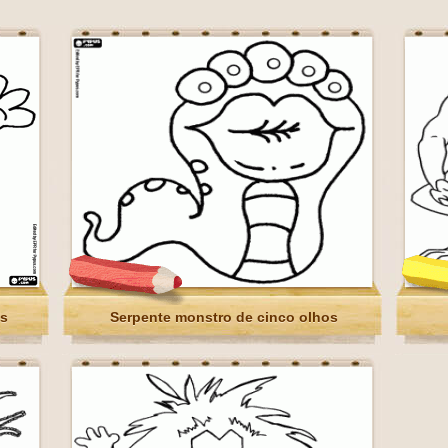
es
Serpente monstro de cinco olhos