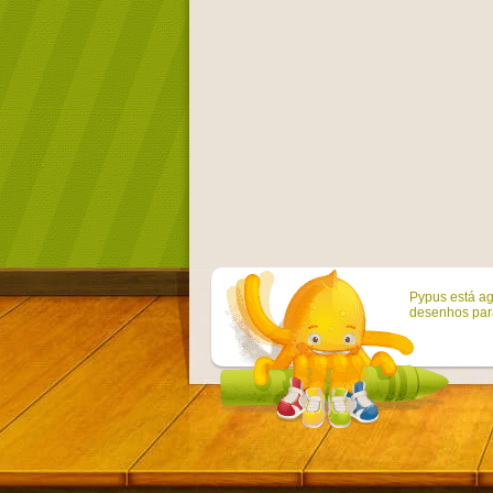
Pypus está ag
desenhos para 