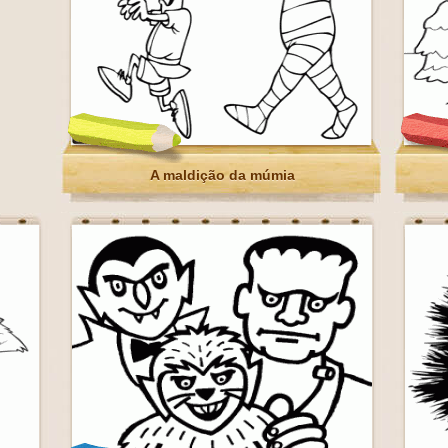
A maldição da múmia