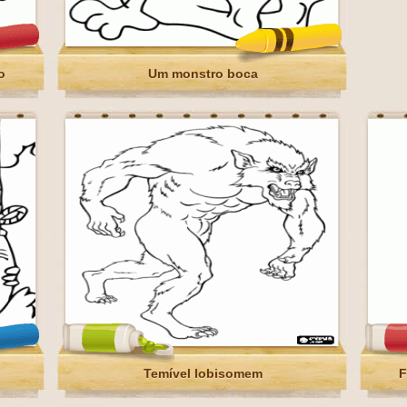
o
Um monstro boca
Temível lobisomem
F