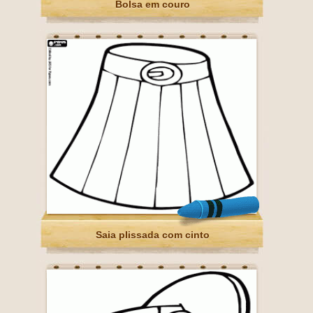
Bolsa em couro
Saia plissada com cinto