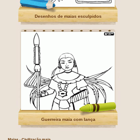
Desenhos de maias esculpidos
Guerreira maia com lança
Maias - Civilização maia