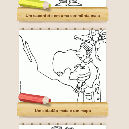
Um sacerdote em uma cerimônia maia
Um cidadão maia e um mapa