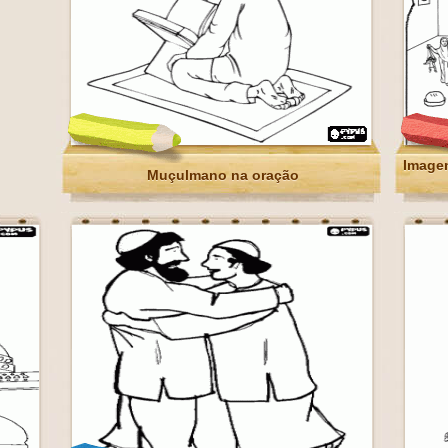
Image
Muçulmano na oração