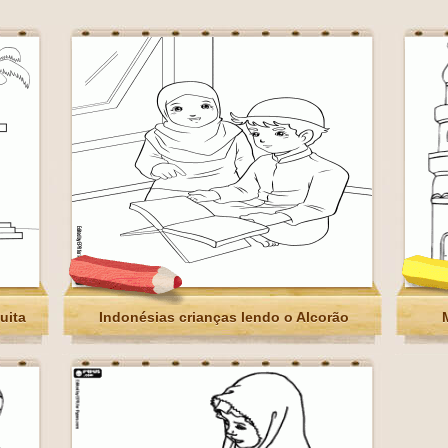
uita
Indonésias crianças lendo o Alcorão