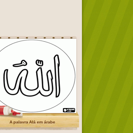
A palavra Alá em árabe