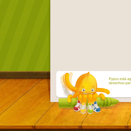
Pypus está ag
desenhos para 