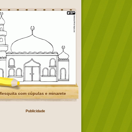
Mesquita com cúpulas e minarete
Publicidade