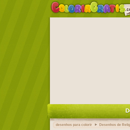
D
desenhos para colorir
Desenhos de Relig