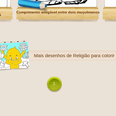
Cumprimento amigável entre dois muçulmanos
ã
Mais
desenhos de Religião para colorir
1