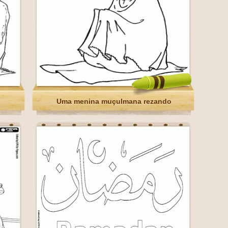
o
Uma menina muçulmana rezando