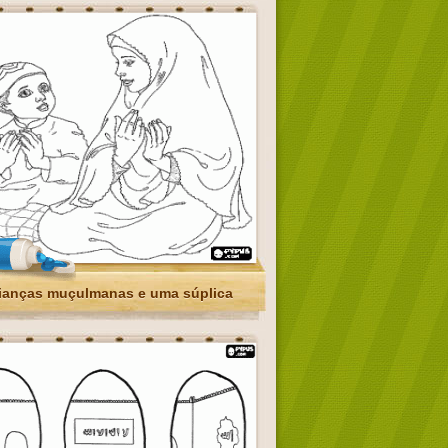
ianças muçulmanas e uma súplica