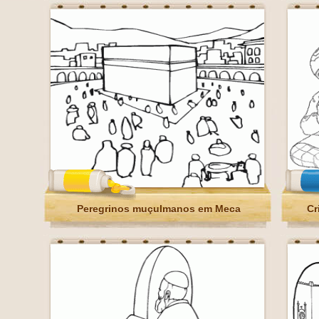
Peregrinos muçulmanos em Meca
Cr