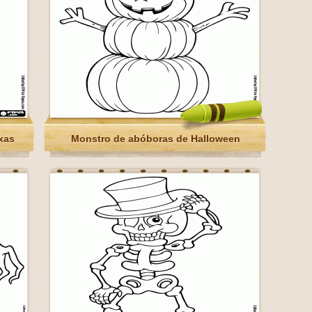
xas
Monstro de abóboras de Halloween