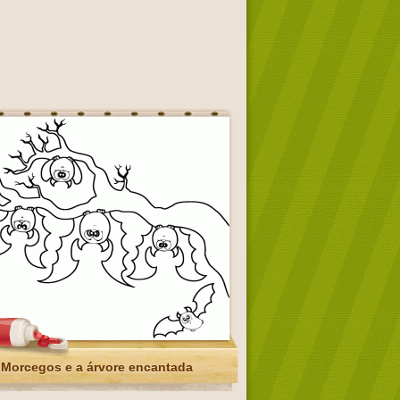
Morcegos e a árvore encantada