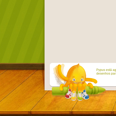
Pypus está ag
desenhos para 