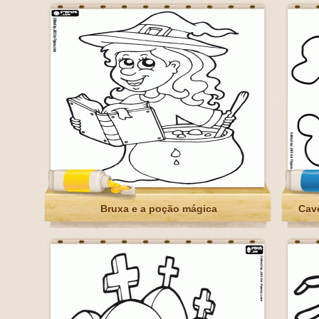
Bruxa e a poção mágica
Cav