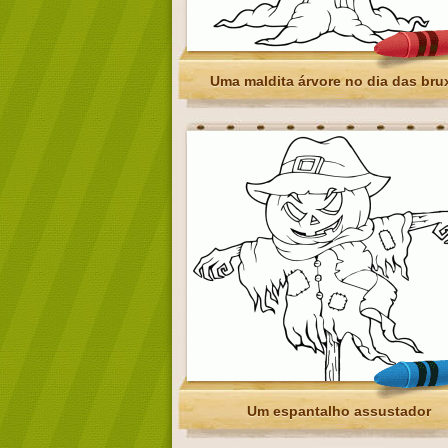
Uma maldita árvore no dia das bru
Um espantalho assustador