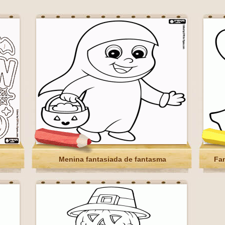
Menina fantasiada de fantasma
Fan