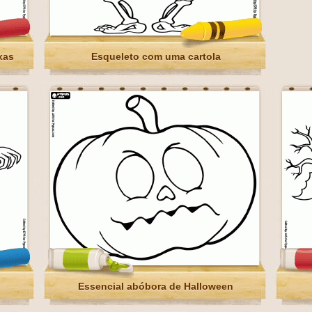
xas
Esqueleto com uma cartola
Essencial abóbora de Halloween