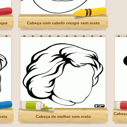
aque
Cabeça com cabelo crespo sem rosto
Cabeça
osto
Cabeça de mulher sem rosto