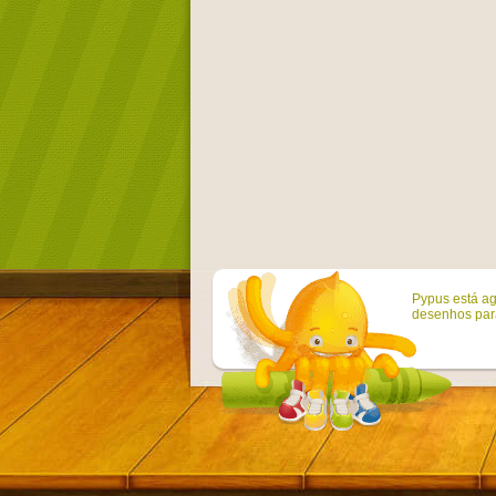
Pypus está ag
desenhos para 