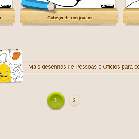
a
Cabeça de um jovem
Mais
desenhos de Pessoas e Oficios para co
1
2