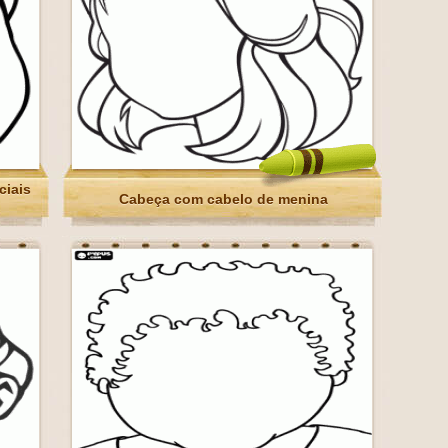
ciais
Cabeça com cabelo de menina