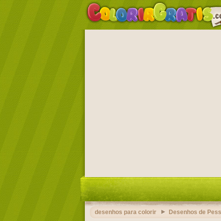
desenhos para colorir
Desenhos de Pess