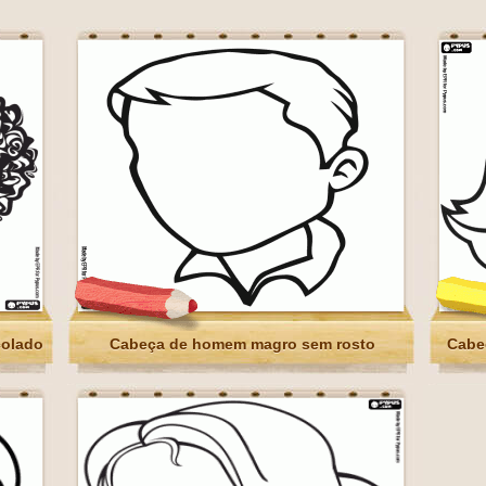
colado
Cabeça de homem magro sem rosto
Cabe